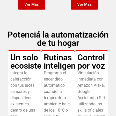
Ver Más
Ver Más
Potenciá la automatización
de tu hogar
Un solo
Rutinas
Control
ecosistema
inteligentes
por voz
Integrá la
Programá el
Vinculación
calefacción
encendido
inmediata con
con tus luces,
automático
Amazon Alexa,
sensores y
cuando la
Google
dispositivos
temperatura
Assistant o Siri
existentes
ambiente baje
utilizando los
dentro de una
de los 18°C o
skills oficiales