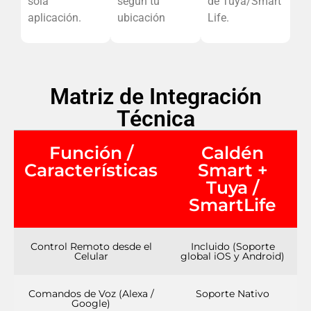
sola
según tu
de Tuya/Smart
aplicación.
ubicación
Life.
Matriz de Integración
Técnica
Función /
Caldén
Características
Smart +
Tuya /
SmartLife
Control Remoto desde el
Incluido (Soporte
Celular
global iOS y Android)
Comandos de Voz (Alexa /
Soporte Nativo
Google)